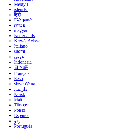
Melayu
íslenska
हिंदी
Ελληνικά
עברית
magyar
Nederlands
Kreyòl Ayisyen
Italiano
suomi
عربي
Indonesia
日本語
Français
Eesti
slovenščina
فارسی
Norsk
Malti
Türkçe
Polski
Español
اردو
Português