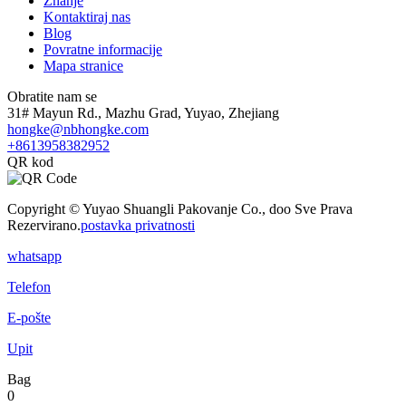
Znanje
Kontaktiraj nas
Blog
Povratne informacije
Mapa stranice
Obratite nam se
31# Mayun Rd., Mazhu Grad, Yuyao, Zhejiang
hongke@nbhongke.com
+8613958382952
QR kod
Copyright © Yuyao Shuangli Pakovanje Co., doo Sve Prava
Rezervirano.
postavka privatnosti
whatsapp
Telefon
E-pošte
Upit
Bag
0