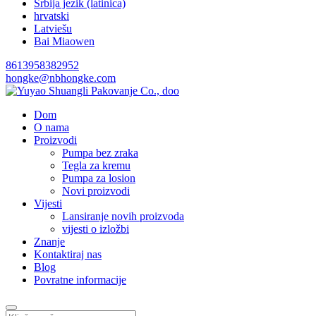
Srbija jezik (latinica)
hrvatski
Latviešu
Bai Miaowen
8613958382952
hongke@nbhongke.com
Dom
O nama
Proizvodi
Pumpa bez zraka
Tegla za kremu
Pumpa za losion
Novi proizvodi
Vijesti
Lansiranje novih proizvoda
vijesti o izložbi
Znanje
Kontaktiraj nas
Blog
Povratne informacije