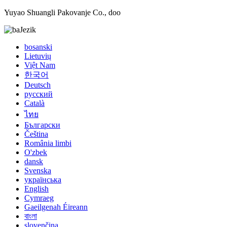
Yuyao Shuangli Pakovanje Co., doo
Jezik
bosanski
Lietuvių
Việt Nam
한국어
Deutsch
русский
Català
ไทย
Български
Čeština
România limbi
O'zbek
dansk
Svenska
українська
English
Cymraeg
Gaeilgenah Éireann
বাংলা
slovenčina